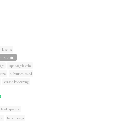
i keskus
hilistumine
äägi
laps räägib vähe
mine
suhtlusoskused
varane kõneareng
?
teaduspõhine
ne
laps ei räägi