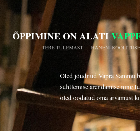
ÕPPIMINE ON
ALATI
VAPP
TERE TULEMAST
HANENI KOOLITUSE
Oled jõudnud Vapra Sammu blog
suhtlemise arendamise ning lu
oled oodatud oma arvamust k