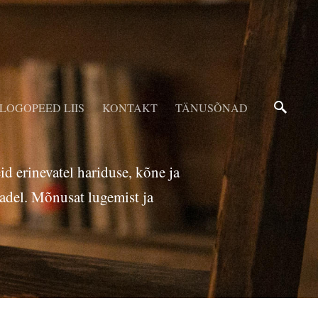
LOGOPEED LIIS
KONTAKT
TÄNUSÕNAD
d erinevatel hariduse, kõne ja
adel. Mõnusat lugemist ja