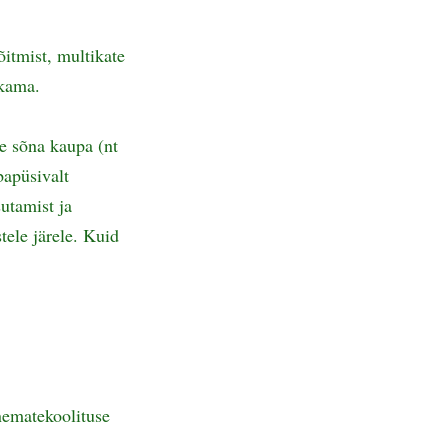
õitmist, multikate
kkama.
e sõna kaupa (nt
bapüsivalt
utamist ja
tele järele. Kuid
nematekoolituse