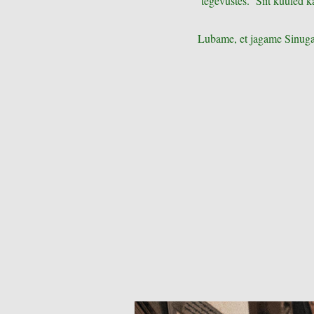
tegevustes. Siit kuuled
Lubame, et jagame Sinuga 