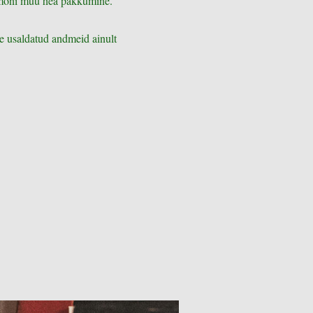
 mõni muu hea pakkumine.
e usaldatud andmeid ainult