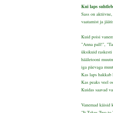
Kui laps suhtleb
Sass on aktiivne,
vaatamist ja jäät
Kuid poisi vanem
"Anna pall!", "Tah
üksikuid raskesti
hääletooni muutmi
iga päevaga muu
Kas laps hakkab 
Kas peaks veel o
Kuidas saavad v
Vanemad käisid k
"It Takes Two to 