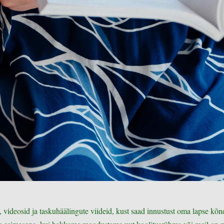
, videosid ja taskuhäälingute viideid, kust saad innustust oma lapse kõ