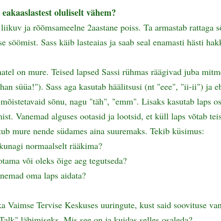
 eakaaslastest oluliselt vähem?
 liikuv ja rõõmsameelne 2aastane poiss. Ta armastab rattaga s
ise söömist. Sass käib lasteaias ja saab seal enamasti hästi ha
atel on mure. Teised lapsed Sassi rühmas räägivad juba mitm
an süüa!"). Sass aga kasutab häälitsusi (nt "eee", "ii-ii") ja e
 mõistetavaid sõnu, nagu "täh", "emm". Lisaks kasutab laps os
st. Vanemad alguses ootasid ja lootsid, et küll laps võtab teis
tub mure nende südames aina suuremaks. Tekib küsimus:
kunagi normaalselt rääkima?
otama või oleks õige aeg tegutseda?
anemad oma laps aidata?
a Vaimse Tervise Keskuses uuringute, kust said soovituse va
Talk" läbimiseks. Mis see on ja kuidas selles osaleda?