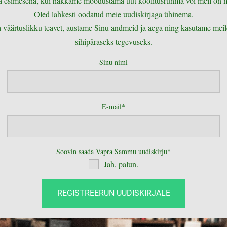
 ka esimesena, kui hakkame moodustama uut koolitusrühma või meil on
Oled lahkesti oodatud meie uudiskirjaga ühinema.
väärtuslikku teavet, austame Sinu andmeid ja aega ning kasutame meil
sihipäraseks tegevuseks.
Sinu nimi
E-mail
Soovin saada Vapra Sammu uudiskirju
Jah, palun.