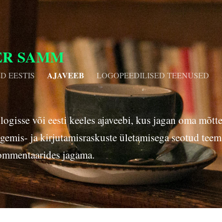
ER SAMM
AJAVEEB
D EESTIS
LOGOPEEDILISED TEENUSED
isse või eesti keeles ajaveebi, kus jagan oma mõttei
gemis- ja kirjutamisraskuste ületamisega seotud teem
ommentaarides jagama.