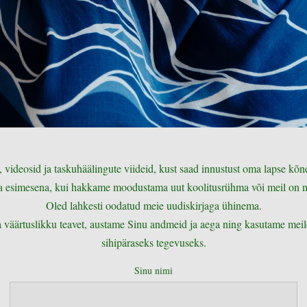
, videosid ja taskuhäälingute viideid, kust saad innustust oma lapse kõ
 ka esimesena, kui hakkame moodustama uut koolitusrühma või meil on
Oled lahkesti oodatud meie uudiskirjaga ühinema.
väärtuslikku teavet, austame Sinu andmeid ja aega ning kasutame meil
sihipäraseks tegevuseks.
Sinu nimi