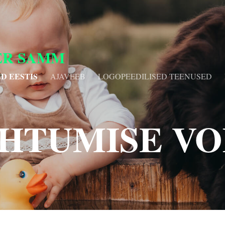
ER SAMM
D EESTIS
AJAVEEB
LOGOPEEDILISED TEENUSED
HTUMISE V