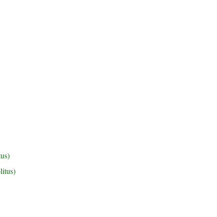
tus)
litus)