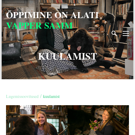
ÕPPIMINE ON
ALATI
VAPPER SAMM
KUULAMIST
/
Lugemissoovitused
kuulamist