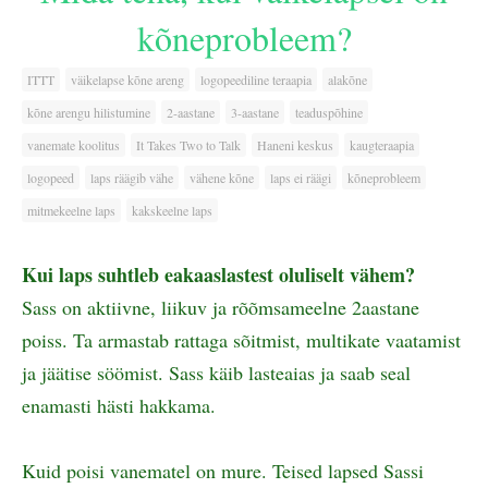
kõneprobleem?
ITTT
väikelapse kõne areng
logopeediline teraapia
alakõne
kõne arengu hilistumine
2-aastane
3-aastane
teaduspõhine
vanemate koolitus
It Takes Two to Talk
Haneni keskus
kaugteraapia
logopeed
laps räägib vähe
vähene kõne
laps ei räägi
kõneprobleem
mitmekeelne laps
kakskeelne laps
Kui laps suhtleb eakaaslastest oluliselt vähem?
Sass on aktiivne, liikuv ja rõõmsameelne 2aastane
poiss. Ta armastab rattaga sõitmist, multikate vaatamist
ja jäätise söömist. Sass käib lasteaias ja saab seal
enamasti hästi hakkama.
Kuid poisi vanematel on mure. Teised lapsed Sassi