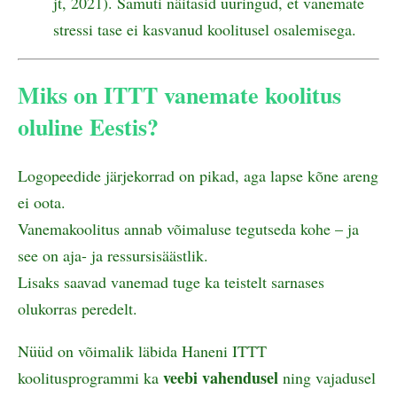
jt, 2021). Samuti näitasid uuringud, et vanemate
stressi tase ei kasvanud koolitusel osalemisega.
Miks on ITTT vanemate koolitus
oluline Eestis?
Logopeedide järjekorrad on pikad, aga lapse kõne areng
ei oota.
Vanemakoolitus annab võimaluse tegutseda kohe – ja
see on aja- ja ressursisäästlik.
Lisaks saavad vanemad tuge ka teistelt sarnases
olukorras peredelt.
Nüüd on võimalik läbida Haneni ITTT
veebi vahendusel
koolitusprogrammi ka
ning vajadusel