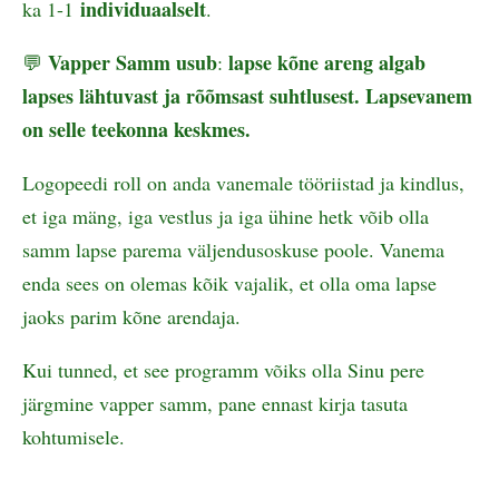
individuaalselt
ka 1-1
.
Vapper Samm usub
lapse kõne areng algab
💬
:
lapses lähtuvast ja rõõmsast suhtlusest. Lapsevanem
on selle teekonna keskmes.
Logopeedi roll on anda vanemale tööriistad ja kindlus,
et iga mäng, iga vestlus ja iga ühine hetk võib olla
samm lapse parema väljendusoskuse poole. Vanema
enda sees on olemas kõik vajalik, et olla oma lapse
jaoks parim kõne arendaja.
Kui tunned, et see programm võiks olla Sinu pere
järgmine vapper samm, pane ennast kirja tasuta
kohtumisele.