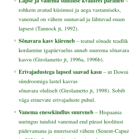
Lapse ja vanema suhtluse kvaliteet paraneb
–
rohkem avatud küsimusi ja aega vastamiseks,
vanemad on vähem suunavad ja lähtuvad enam
lapsest (Tannock jt, 1992).
Sõnavara kasv kiireneb
– teatud sõnade teadlik
kordamine igapäevaelus annab suurema sõnavara
kasvu (Girolametto jt, 1996a, 1996b).
Erivajadustega lapsed saavad kasu
– nt Downi
sündroomiga lastel kasvas
sõnavara oluliselt (Girolametto jt, 1998). Sobib
väga erinevate erivajaduste puhul.
Vanema enesekindlus suureneb
– Hispaania
uuringus tundsid vanemad end pärast koolitust
pädevamana ja muretsesid vähem (Senent-Capuz