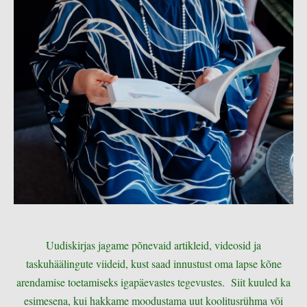
Uudiskirjas jagame põnevaid artikleid, videosid ja
taskuhäälingute viideid, kust saad innustust oma lapse kõne
arendamise toetamiseks igapäevastes tegevustes. Siit kuuled ka
esimesena, kui hakkame moodustama uut koolitusrühma või