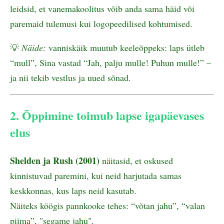
leidsid, et vanemakoolitus võib anda sama häid või
paremaid tulemusi kui logopeedilised kohtumised.
💡
Näide:
vanniskäik muutub keeleõppeks: laps ütleb
“mull”, Sina vastad “Jah, palju mulle! Puhun mulle!” –
ja nii tekib vestlus ja uued sõnad.
2. Õppimine toimub lapse igapäevases
elus
Shelden ja Rush (2001)
näitasid, et oskused
kinnistuvad paremini, kui neid harjutada samas
keskkonnas, kus laps neid kasutab.
Näiteks köögis pannkooke tehes: “võtan jahu”, “valan
piima”, "segame jahu".