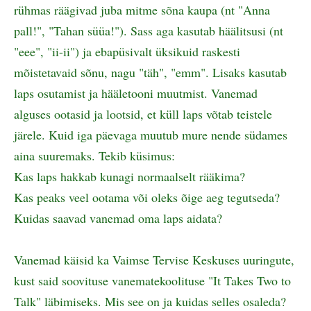
rühmas räägivad juba mitme sõna kaupa (nt "Anna
pall!", "Tahan süüa!"). Sass aga kasutab häälitsusi (nt
"eee", "ii-ii") ja ebapüsivalt üksikuid raskesti
mõistetavaid sõnu, nagu "täh", "emm". Lisaks kasutab
laps osutamist ja hääletooni muutmist. Vanemad
alguses ootasid ja lootsid, et küll laps võtab teistele
järele. Kuid iga päevaga muutub mure nende südames
aina suuremaks. Tekib küsimus:
Kas laps hakkab kunagi normaalselt rääkima?
Kas peaks veel ootama või oleks õige aeg tegutseda?
Kuidas saavad vanemad oma laps aidata?
Vanemad käisid ka Vaimse Tervise Keskuses uuringute,
kust said soovituse vanematekoolituse "It Takes Two to
Talk" läbimiseks. Mis see on ja kuidas selles osaleda?