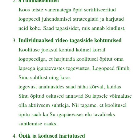
Koos teiste vanematega õpid sertifitseeritud
logopeedi juhendamisel strateegiaid ja harjutad
neid kohe. Saad tagasisidet, mis annab kindlust.
Individuaalsed video-tagasiside kohtumised
Koolituse jooksul kohtud kolmel korral
logopeediga, et harjutada koolitusel õpitut oma
lapsega igapäevastes tegevustes. Logopeed filmib
Sinu suhtlust ning koos
tegevust analüüsides saad näha kõrval, kuidas
Sinu õpitud oskused annavad Su lapsele võimaluse
olla aktiivsem suhtleja. Nii tagame, et koolitusel
õpitu saab ka Su igapäevases elu tavaliseks
suhtlemise osaks.
Õpik ja kodused harjutused