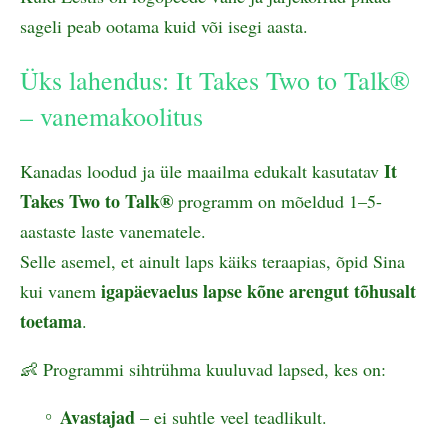
sageli peab ootama kuid või isegi aasta.
Üks lahendus: It Takes Two to Talk®
– vanemakoolitus
It
Kanadas loodud ja üle maailma edukalt kasutatav
Takes Two to Talk®
programm on mõeldud 1–5-
aastaste laste vanematele.
Selle asemel, et ainult laps käiks teraapias, õpid Sina
igapäevaelus lapse kõne arengut tõhusalt
kui vanem
toetama
.
👶 Programmi sihtrühma kuuluvad lapsed, kes on:
Avastajad
– ei suhtle veel teadlikult.