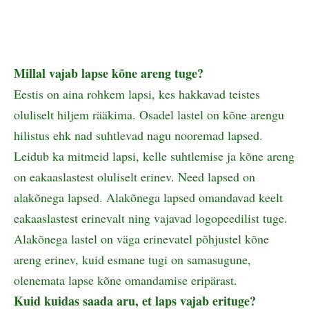
Millal vajab lapse kõne areng tuge?
Eestis on aina rohkem lapsi, kes hakkavad teistes
oluliselt hiljem rääkima. Osadel lastel on kõne arengu
hilistus ehk nad suhtlevad nagu nooremad lapsed.
Leidub ka mitmeid lapsi, kelle suhtlemise ja kõne areng
on eakaaslastest oluliselt erinev. Need lapsed on
alakõnega lapsed. Alakõnega lapsed omandavad keelt
eakaaslastest erinevalt ning vajavad logopeedilist tuge.
Alakõnega lastel on väga erinevatel põhjustel kõne
areng erinev, kuid esmane tugi on samasugune,
olenemata lapse kõne omandamise eripärast.
Kuid kuidas saada aru, et laps vajab erituge?