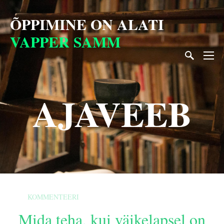
ÕPPIMINE ON
ALATI
VAPPER SAMM
AJAVEEB
KOMMENTEERI
Mida teha, kui väikelapsel on