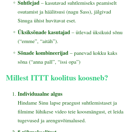
Suhtlejad
– kasutavad suhtlemiseks peamiselt
osutamist ja häälitsusi (nagu Sass), jälgivad
Sinuga ühist huvitavat eset.
Üksiksõnade kasutajad
– ütlevad üksikuid sõnu
(“emme”, “aitäh”).
Sõnade kombineerijad
– panevad kokku kaks
sõna (“anna pall”, “issi opa”)
Millest ITTT koolitus koosneb?
Individuaalne algus
Hindame Sinu lapse praegust suhtlemistaset ja
filmime lühikese video teie koosmängust, et leida
tugevused ja arenguvõimalused.
8 rühmakoolitust