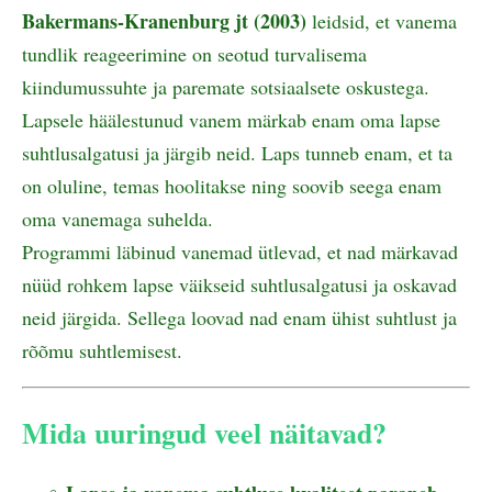
Bakermans-Kranenburg jt (2003)
leidsid, et vanema
tundlik reageerimine on seotud turvalisema
kiindumussuhte ja paremate sotsiaalsete oskustega.
Lapsele häälestunud vanem märkab enam oma lapse
suhtlusalgatusi ja järgib neid. Laps tunneb enam, et ta
on oluline, temas hoolitakse ning soovib seega enam
oma vanemaga suhelda.
Programmi läbinud vanemad ütlevad, et nad märkavad
nüüd rohkem lapse väikseid suhtlusalgatusi ja oskavad
neid järgida. Sellega loovad nad enam ühist suhtlust ja
rõõmu suhtlemisest.
Mida uuringud veel näitavad?