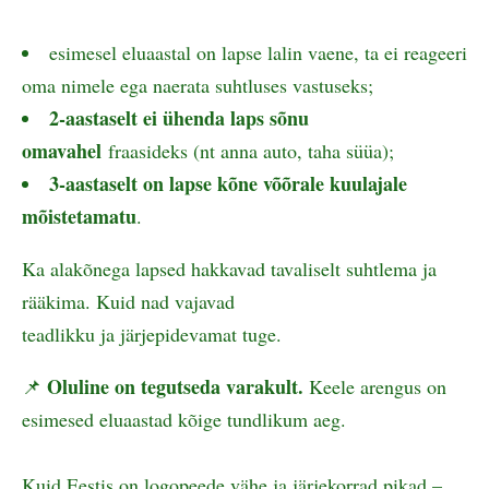
esimesel eluaastal on lapse lalin vaene, ta ei reageeri
oma nimele ega naerata suhtluses vastuseks;
2-aastaselt ei ühenda laps sõnu
omavahel
fraasideks (nt anna auto, taha süüa);
3-aastaselt on lapse kõne võõrale kuulajale
mõistetamatu
.
Ka alakõnega lapsed hakkavad tavaliselt suhtlema ja
rääkima. Kuid nad vajavad
teadlikku ja järjepidevamat tuge.
Oluline on tegutseda varakult.
📌
Keele arengus on
esimesed eluaastad kõige tundlikum aeg.
Kuid Eestis on logopeede vähe ja järjekorrad pikad –