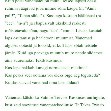
Kuid poisi vanematel on mure. Teised lapsed Sassi
rühmas räägivad juba mitme sõna kaupa (nt "Anna
pall!", "Tahan süüa!"). Sass aga kasutab häälitsusi (nt
"eee", "ii-ii") ja ebapüsivalt üksikuid raskesti
mõistetavaid sõnu, nagu "täh", "emm". Lisaks kasutab
laps osutamist ja hääletooni muutmist. Vanemad
alguses ootasid ja lootsid, et küll laps võtab teistele
järele. Kuid iga päevaga muutub mure nende südames
aina suuremaks. Tekib küsimus:
Kas laps hakkab kunagi normaalselt rääkima?
Kas peaks veel ootama või oleks õige aeg tegutseda?
Kuidas saavad vanemad oma laps aidata?
Vanemad käisid ka Vaimse Tervise Keskuses uuringute,
kust said soovituse vanematekoolituse "It Takes Two to