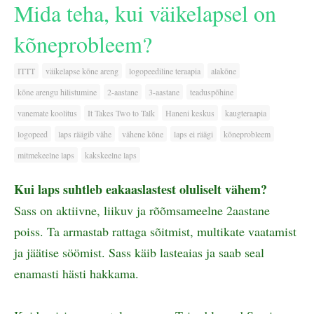
Mida teha, kui väikelapsel on
kõneprobleem?
ITTT
väikelapse kõne areng
logopeediline teraapia
alakõne
kõne arengu hilistumine
2-aastane
3-aastane
teaduspõhine
vanemate koolitus
It Takes Two to Talk
Haneni keskus
kaugteraapia
logopeed
laps räägib vähe
vähene kõne
laps ei räägi
kõneprobleem
mitmekeelne laps
kakskeelne laps
Kui laps suhtleb eakaaslastest oluliselt vähem?
Sass on aktiivne, liikuv ja rõõmsameelne 2aastane
poiss. Ta armastab rattaga sõitmist, multikate vaatamist
ja jäätise söömist. Sass käib lasteaias ja saab seal
enamasti hästi hakkama.