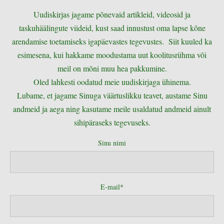
Uudiskirjas jagame põnevaid artikleid, videosid ja
taskuhäälingute viideid, kust saad innustust oma lapse kõne
arendamise toetamiseks igapäevastes tegevustes. Siit kuuled ka
esimesena, kui hakkame moodustama uut koolitusrühma või
meil on mõni muu hea pakkumine.
Oled lahkesti oodatud meie uudiskirjaga ühinema.
Lubame, et jagame Sinuga väärtuslikku teavet, austame Sinu
andmeid ja aega ning kasutame meile usaldatud andmeid ainult
sihipäraseks tegevuseks.
Sinu nimi
E-mail