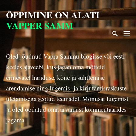
ÕPPIMINE ON
ALATI
VAPPER SAMM
Oled jõudnud Vapra Sammu blogisse või eesti
keeles ajaveebi, kus jagan oma mõtteid
erinevatel hariduse, kõne ja suhtlemise
arendamise ning lugemis- ja kirjutamisraskuste
ületamisega seotud teemadel. Mõnusat lugemist
ja oled oodatud oma arvamust kommentaarides
jagama.