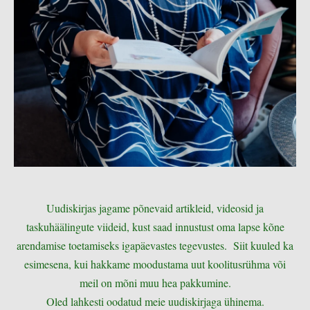
Uudiskirjas jagame põnevaid artikleid, videosid ja
taskuhäälingute viideid, kust saad innustust oma lapse kõne
arendamise toetamiseks igapäevastes tegevustes. Siit kuuled ka
esimesena, kui hakkame moodustama uut koolitusrühma või
meil on mõni muu hea pakkumine.
Oled lahkesti oodatud meie uudiskirjaga ühinema.