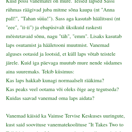
Kuid poisi vanematel on mure. Teised lapsed Sassi
rühmas räägivad juba mitme sõna kaupa (nt "Anna
pall!", "Tahan süüa!"). Sass aga kasutab häälitsusi (nt
"eee", "ii-ii") ja ebapüsivalt üksikuid raskesti
mõistetavaid sõnu, nagu "täh", "emm". Lisaks kasutab
laps osutamist ja hääletooni muutmist. Vanemad
alguses ootasid ja lootsid, et küll laps võtab teistele
järele. Kuid iga päevaga muutub mure nende südames
aina suuremaks. Tekib küsimus:
Kas laps hakkab kunagi normaalselt rääkima?
Kas peaks veel ootama või oleks õige aeg tegutseda?
Kuidas saavad vanemad oma laps aidata?
Vanemad käisid ka Vaimse Tervise Keskuses uuringute,
kust said soovituse vanematekoolituse "It Takes Two to