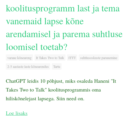
koolitusprogramm last ja tema
vanemaid lapse kõne
arendamisel ja parema suhtluse
loomisel toetab?
varane kõneareng
It Takes Two to Talk
ITTT
suhtlusoskuste paranemine
2-5 aastaste laste kõnearendus
Tartu
ChatGPT leidis 10 põhjust, miks osaleda Haneni "It
Takes Two to Talk" koolitusprogrammis oma
hiliskõnelejast lapsega. Siin need on.
Loe lisaks