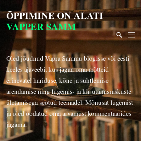
ÕPPIMINE ON
ALATI
VAPPER SAMM
Oled jõudnud Vapra Sammu blogisse või eesti
keeles ajaveebi, kus jagan oma mõtteid
erinevatel hariduse, kõne ja suhtlemise
arendamise ning lugemis- ja kirjutamisraskuste
ületamisega seotud teemadel. Mõnusat lugemist
ja oled oodatud oma arvamust kommentaarides
jagama.