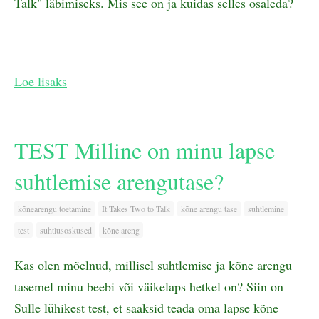
Talk" läbimiseks. Mis see on ja kuidas selles osaleda?
Loe lisaks
TEST Milline on minu lapse
suhtlemise arengutase?
kõnearengu toetamine
It Takes Two to Talk
kõne arengu tase
suhtlemine
test
suhtlusoskused
kõne areng
Kas olen mõelnud, millisel suhtlemise ja kõne arengu
tasemel minu beebi või väikelaps hetkel on? Siin on
Sulle lühikest test, et saaksid teada oma lapse kõne