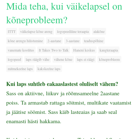
Mida teha, kui väikelapsel on
kõneprobleem?
ITTT
väikelapse kõne areng
logopeediline teraapia
alakõne
kõne arengu hilistumine
2-aastane
3-aastane
teaduspõhine
vanemate koolitus
It Takes Two to Talk
Haneni keskus
kaugteraapia
logopeed
laps räägib vähe
vähene kõne
laps ei räägi
kõneprobleem
mitmekeelne laps
kakskeelne laps
Kui laps suhtleb eakaaslastest oluliselt vähem?
Sass on aktiivne, liikuv ja rõõmsameelne 2aastane
poiss. Ta armastab rattaga sõitmist, multikate vaatamist
ja jäätise söömist. Sass käib lasteaias ja saab seal
enamasti hästi hakkama.