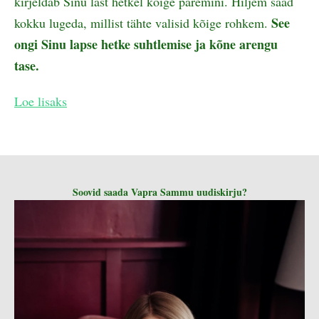
kirjeldab Sinu last hetkel kõige paremini. Hiljem saad
See
kokku lugeda, millist tähte valisid kõige rohkem.
ongi Sinu lapse hetke suhtlemise ja kõne arengu
tase.
Loe lisaks
Soovid saada Vapra Sammu uudiskirju?