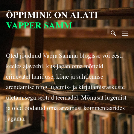
ÕPPIMINE ON
ALATI
VAPPER SAMM
Oled jõudnud Vapra Sammu blogisse või eesti
keeles ajaveebi, kus jagan oma mõtteid
erinevatel hariduse, kõne ja suhtlemise
arendamise ning lugemis- ja kirjutamisraskuste
ületamisega seotud teemadel. Mõnusat lugemist
ja oled oodatud oma arvamust kommentaarides
jagama.