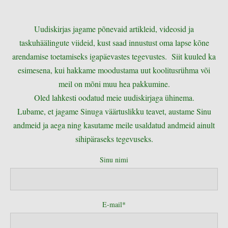
Uudiskirjas jagame põnevaid artikleid, videosid ja
taskuhäälingute viideid, kust saad innustust oma lapse kõne
arendamise toetamiseks igapäevastes tegevustes. Siit kuuled ka
esimesena, kui hakkame moodustama uut koolitusrühma või
meil on mõni muu hea pakkumine.
Oled lahkesti oodatud meie uudiskirjaga ühinema.
Lubame, et jagame Sinuga väärtuslikku teavet, austame Sinu
andmeid ja aega ning kasutame meile usaldatud andmeid ainult
sihipäraseks tegevuseks.
Sinu nimi
E-mail