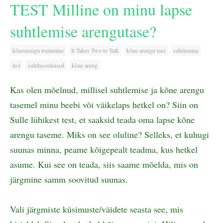
TEST Milline on minu lapse
suhtlemise arengutase?
kõnearengu toetamine
It Takes Two to Talk
kõne arengu tase
suhtlemine
test
suhtlusoskused
kõne areng
Kas olen mõelnud, millisel suhtlemise ja kõne arengu
tasemel minu beebi või väikelaps hetkel on? Siin on
Sulle lühikest test, et saaksid teada oma lapse kõne
arengu taseme. Miks on see oluline? Selleks, et kuhugi
suunas minna, peame kõigepealt teadma, kus hetkel
asume. Kui see on teada, siis saame mõelda, mis on
järgmine samm soovitud suunas.
Vali järgmiste küsimuste/väidete seasta see, mis